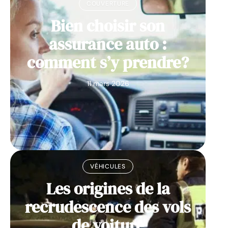
COUVERTURE
Bien choisir son
assurance auto :
comment s’y prendre?
11 mars 2026
VÉHICULES
Les origines de la
recrudescence des vols
de voiture