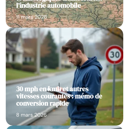
l’industrie automobile
11 mars 2026
30 mph en kmh et autres
vitesses courantes : mémo de
conversion rapide
8 mars 2026