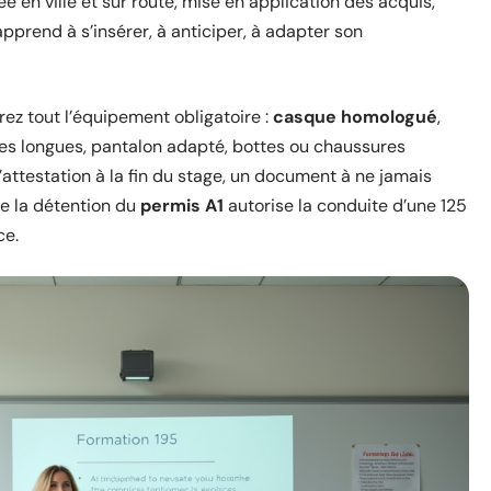
 en ville et sur route, mise en application des acquis,
apprend à s’insérer, à anticiper, à adapter son
rez tout l’équipement obligatoire :
casque homologué
,
es longues, pantalon adapté, bottes ou chaussures
attestation à la fin du stage, un document à ne jamais
le la détention du
permis A1
autorise la conduite d’une 125
ce.