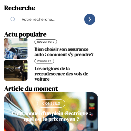
Recherche
Actu populaire
COUVERTURE
Bien choisir son assurance
auto : comment s’y prendre?
VÉHICULES
Les origines de la
recrudescence des vols de
voiture
Article du moment
CONSEILS
Coût annuel d’un plein électrique :
quel est le prix moyen ?