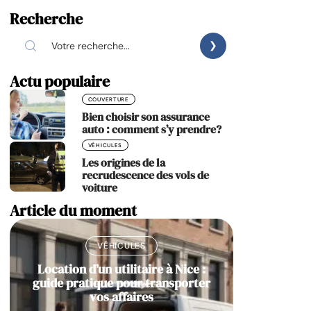
Recherche
Actu populaire
COUVERTURE
Bien choisir son assurance
auto : comment s’y prendre?
VÉHICULES
Les origines de la
recrudescence des vols de
voiture
Article du moment
VÉHICULES
Location d’un utilitaire à Nice :
guide pratique pour transporter
vos affaires