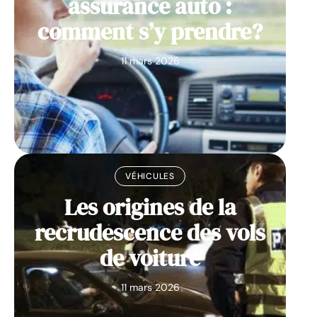
assurance auto :
comment s’y prendre?
11 mars 2026
VÉHICULES
Les origines de la
recrudescence des vols
de voiture
11 mars 2026