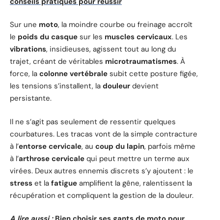
conseils pratiques pour réussir
Sur une
moto
, la moindre courbe ou freinage accroît
le
poids du casque
sur les
muscles cervicaux
. Les
vibrations
, insidieuses, agissent tout au long du
trajet, créant de véritables
microtraumatismes
. À
force, la
colonne vertébrale
subit cette posture figée,
les tensions s’installent, la
douleur
devient
persistante.
Il ne s’agit pas seulement de ressentir quelques
courbatures. Les tracas vont de la simple contracture
à l’
entorse cervicale
, au
coup du lapin
, parfois même
à l’
arthrose cervicale
qui peut mettre un terme aux
virées. Deux autres ennemis discrets s’y ajoutent : le
stress
et la
fatigue
amplifient la gêne, ralentissent la
récupération et compliquent la gestion de la douleur.
A lire aussi :
Bien choisir ses gants de moto pour