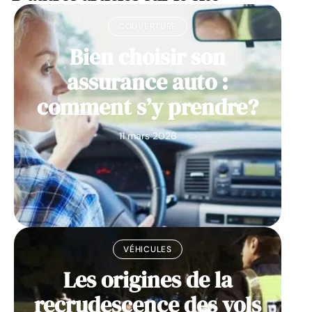
COUVERTURE
Bien choisir son
assurance auto :
comment s’y prendre?
11 mars 2026
VÉHICULES
Les origines de la
recrudescence des vols