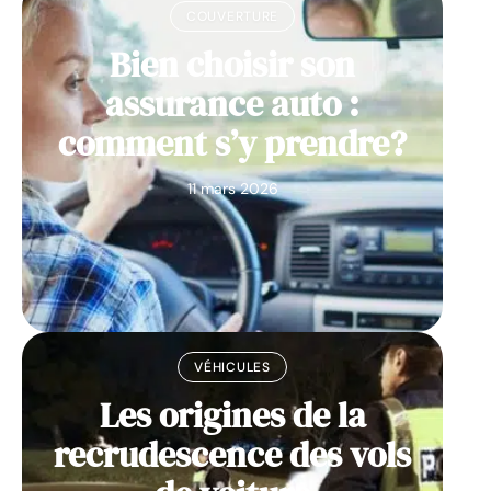
COUVERTURE
Bien choisir son
assurance auto :
comment s’y prendre?
11 mars 2026
VÉHICULES
Les origines de la
recrudescence des vols