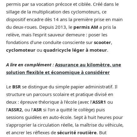
permis par sa vocation précoce et ciblée. Créé dans le
sillage de la multiplication des cyclomoteurs, ce
dispositif encadre dès 14 ans la première prise en main
du deux-roues. Depuis 2013, le
permis AM
a pris la
relève, mais l’esprit sauveur demeure : poser les
fondations d’une conduite consciente sur
scooter
,
cyclomoteur
ou
quadricycle léger à moteur
.
A lire en complément :
Assurance au kilomètre, une
solution flexible et économique à considérer
Le
BSR
se distingue du simple papier administratif. Il
structure un parcours scolaire et pratique divisé en
deux : épreuve théorique à l’école (avec l’
ASSR1
ou
l’
ASSR2
, ou l’
ASR
si l’on a quitté le collège) puis
sessions guidées en auto-école. Sept à huit heures pour
s’approprier la circulation réelle, la maîtrise du véhicule,
et ancrer les réflexes de
sécurité routière
. But