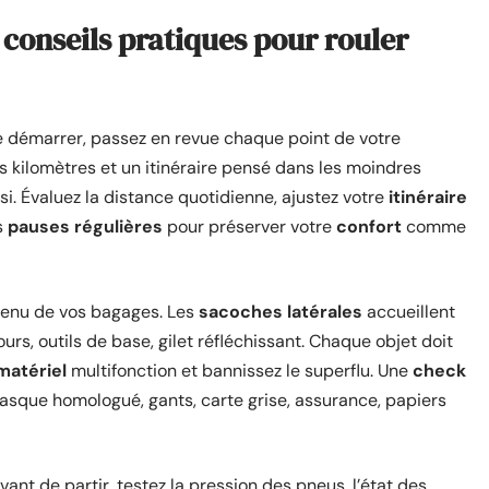
: conseils pratiques pour rouler
e démarrer, passez en revue chaque point de votre
es kilomètres et un itinéraire pensé dans les moindres
si. Évaluez la distance quotidienne, ajustez votre
itinéraire
s
pauses régulières
pour préserver votre
confort
comme
ntenu de vos bagages. Les
sacoches latérales
accueillent
urs, outils de base, gilet réfléchissant. Chaque objet doit
matériel
multifonction et bannissez le superflu. Une
check
casque homologué, gants, carte grise, assurance, papiers
Avant de partir, testez la pression des pneus, l’état des