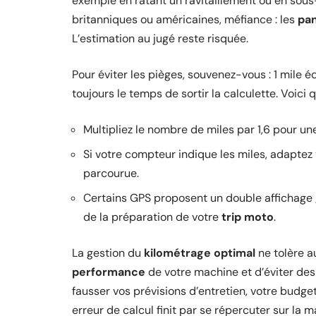
exemple en ratant un ravitaillement ou en sous-
britanniques ou américaines, méfiance : les
pa
L’estimation au jugé reste risquée.
Pour éviter les pièges, souvenez-vous : 1 mile éq
toujours le temps de sortir la calculette. Voic
Multipliez le nombre de miles par 1,6 pour un
Si votre compteur indique les miles, adaptez v
parcourue.
Certains GPS proposent un double affichage ; 
de la préparation de votre
trip moto
.
La gestion du
kilométrage optimal
ne tolère a
performance
de votre machine et d’éviter de
fausser vos prévisions d’entretien, votre budge
erreur de calcul finit par se répercuter sur la m