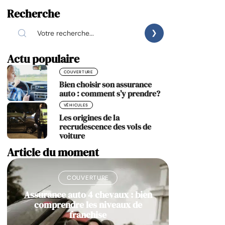
Recherche
Actu populaire
COUVERTURE
Bien choisir son assurance
auto : comment s’y prendre?
VÉHICULES
Les origines de la
recrudescence des vols de
voiture
Article du moment
COUVERTURE
Assurance auto 4 chevaux : bien
comprendre les niveaux de
franchise