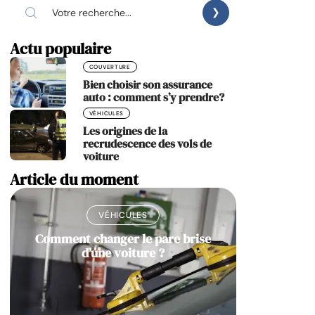
Actu populaire
COUVERTURE
Bien choisir son assurance
auto : comment s’y prendre?
VÉHICULES
Les origines de la
recrudescence des vols de
voiture
Article du moment
VÉHICULES
Comment changer le pare brise
d’une voiture ?