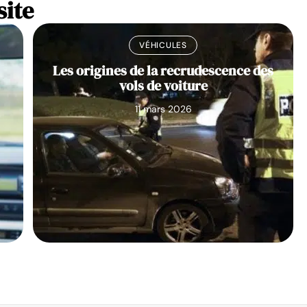
site
VÉHICULES
Les origines de la recrudescence des
vols de voiture
11 mars 2026