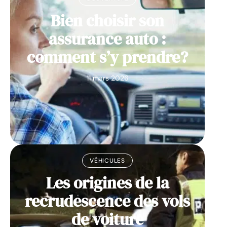
Bien choisir son
assurance auto :
comment s’y prendre?
11 mars 2026
VÉHICULES
Les origines de la
recrudescence des vols
de voiture