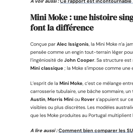
A voir aussi :
Ce rapport est incontournable 
Mini Moke : une histoire sin
font la différence
Conçue par
Alec Issigonis
, la Mini Moke n’a ja
pensée comme un engin tout-terrain léger pour l
l’ingéniosité de
John Cooper
. Sa structure est
Mini classique
; la Moke s’impose comme une e
L’esprit de la
Mini Moke
, c’est ce mélange entr
carrosserie tubulaire, une bâche sommaire, un t
Austin
,
Morris Mini
ou
Rover
s’appuient sur ce
visibles ou plus discrètes. Les modèles australi
que les Moke produites au Portugal multiplient l
A lire aussi :
Comment bien comparer les SUV 