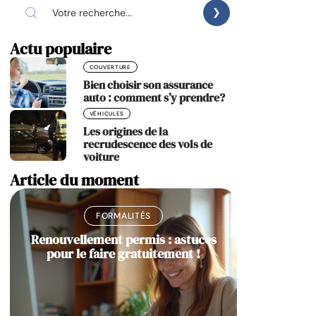
Actu populaire
COUVERTURE
Bien choisir son assurance
auto : comment s’y prendre?
VÉHICULES
Les origines de la
recrudescence des vols de
voiture
Article du moment
FORMALITÉS
Renouvellement permis : astuces
pour le faire gratuitement !