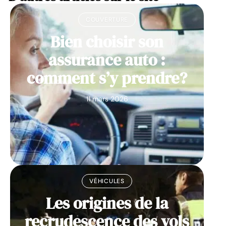
COUVERTURE
Bien choisir son
assurance auto :
comment s’y prendre?
11 mars 2026
VÉHICULES
Les origines de la
recrudescence des vols