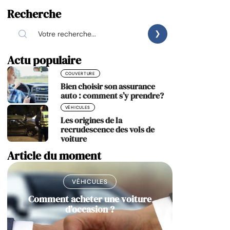
Recherche
Actu populaire
COUVERTURE
Bien choisir son assurance
auto : comment s’y prendre?
VÉHICULES
Les origines de la
recrudescence des vols de
voiture
Article du moment
VÉHICULES
Comment acheter une voiture
d’occasion ?