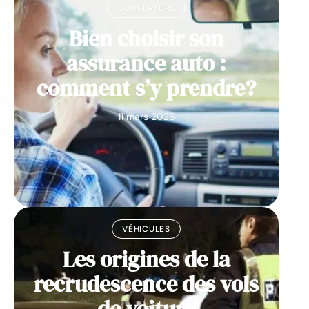
COUVERTURE
Bien choisir son
assurance auto :
comment s’y prendre?
11 mars 2026
VÉHICULES
Les origines de la
recrudescence des vols