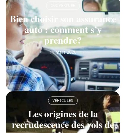
COUVERTURE
Bien choisir son assurance
auto : comment s’y
prendre?
11 mars 2026
VÉHICULES
Les origines de la
recrudescence des vols de