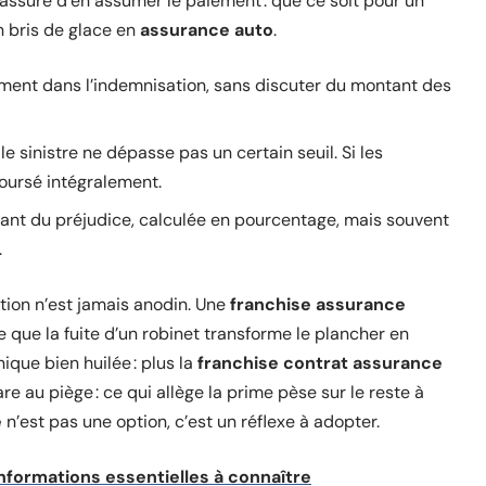
 l’assuré d’en assumer le paiement : que ce soit pour un
 bris de glace en
assurance auto
.
ment dans l’indemnisation, sans discuter du montant des
 le sinistre ne dépasse pas un certain seuil. Si les
oursé intégralement.
ntant du préjudice, calculée en pourcentage, mais souvent
.
ption n’est jamais anodin. Une
franchise assurance
e que la fuite d’un robinet transforme le plancher en
ique bien huilée : plus la
franchise contrat assurance
re au piège : ce qui allège la prime pèse sur le reste à
e
n’est pas une option, c’est un réflexe à adopter.
Informations essentielles à connaître