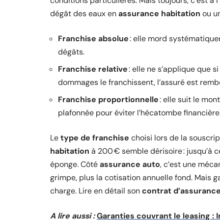
conditions particulières. Mais toujours, c’est à
dégât des eaux en
assurance habitation
ou un
Franchise absolue
: elle mord systématique
dégâts.
Franchise relative
: elle ne s’applique que si
dommages le franchissent, l’assuré est remb
Franchise proportionnelle
: elle suit le mo
plafonnée pour éviter l’hécatombe financière
Le
type de franchise
choisi lors de la souscri
habitation
à 200 € semble dérisoire : jusqu’à c
éponge. Côté
assurance auto
, c’est une mécan
grimpe, plus la cotisation annuelle fond. Mais ga
charge. Lire en détail son
contrat d’assuranc
A lire aussi :
Garanties couvrant le leasing : 