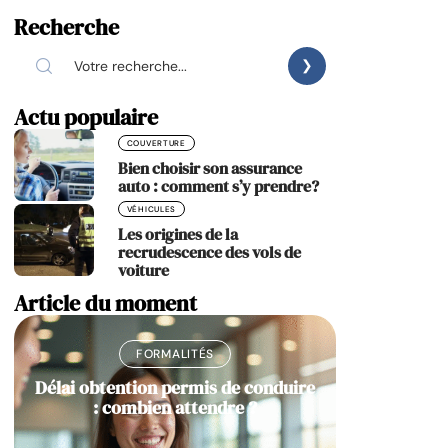
Recherche
Actu populaire
COUVERTURE
Bien choisir son assurance
auto : comment s’y prendre?
VÉHICULES
Les origines de la
recrudescence des vols de
voiture
Article du moment
FORMALITÉS
Délai obtention permis de conduire
: combien attendre ?