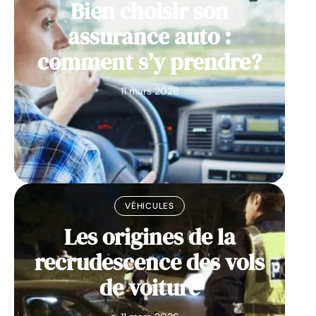
Bien choisir son
assurance auto :
comment s’y prendre?
11 mars 2026
VÉHICULES
Les origines de la
recrudescence des vols
de voiture