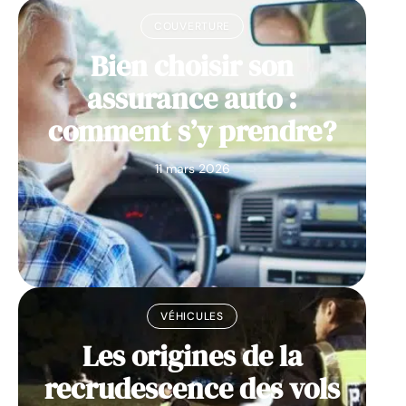
COUVERTURE
Bien choisir son
assurance auto :
comment s’y prendre?
11 mars 2026
VÉHICULES
Les origines de la
recrudescence des vols