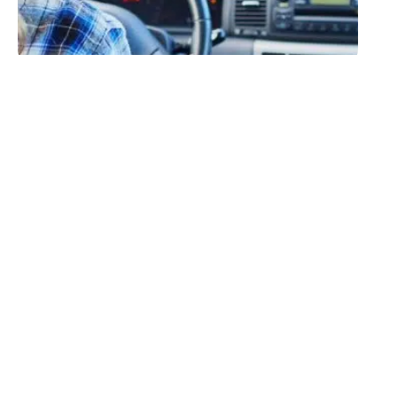
VÉHICULES
Les origines de la
recrudescence des vols
de voiture
11 mars 2026