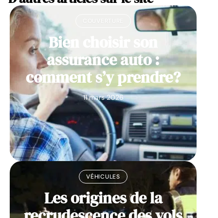
COUVERTURE
Bien choisir son
assurance auto :
comment s’y prendre?
11 mars 2026
VÉHICULES
Les origines de la
recrudescence des vols