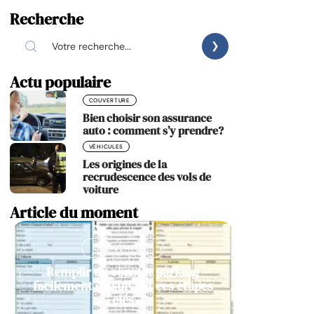
Recherche
Actu populaire
COUVERTURE
Bien choisir son assurance
auto : comment s’y prendre?
VÉHICULES
Les origines de la
recrudescence des vols de
voiture
Article du moment
COUVERTURE
Remplir un constat parking
facilement en suivant ces étapes
clés