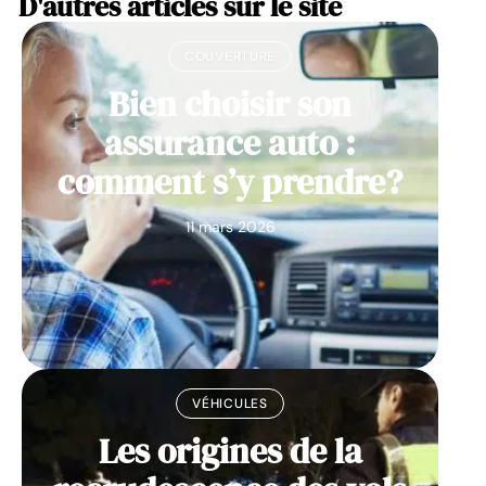
D'autres articles sur le site
COUVERTURE
Bien choisir son
assurance auto :
comment s’y prendre?
11 mars 2026
VÉHICULES
Les origines de la