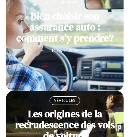
COUVERTURE
Bien choisir son
assurance auto :
comment s’y prendre?
11 mars 2026
VÉHICULES
Les origines de la
recrudescence des vols
de voiture