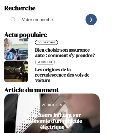
Recherche
Actu populaire
COUVERTURE
Bien choisir son assurance
auto : comment s’y prendre?
VÉHICULES
Les origines de la
recrudescence des vols de
voiture
Article du moment
VÉHICULES
Les facteurs influant sur
l’autonomie d’un véhicule
électrique