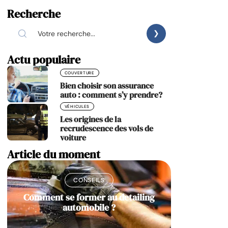
Recherche
Actu populaire
COUVERTURE
Bien choisir son assurance
auto : comment s’y prendre?
VÉHICULES
Les origines de la
recrudescence des vols de
voiture
Article du moment
CONSEILS
Comment se former au detailing
automobile ?