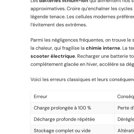
Les
batteries lithium-ion
qui alimentent nos s
approximatives. Croire qu’enchaîner les cycle
légende tenace. Les cellules modernes préfèren
l’évitement des extrêmes.
Parmi les négligences fréquentes, on trouve le 
la chaleur, qui fragilise la
chimie interne
. La t
scooter électrique
. Recharger une batterie to
complètement glacée en hiver, accélère sa dég
Voici les erreurs classiques et leurs conséque
Erreur
Conséq
Charge prolongée à 100 %
Perte d
Décharge profonde répétée
Dérègl
Stockage complet ou vide
Altérat