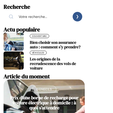
Recherche
Actu populaire
COUVERTURE
Bien choisir son assurance
auto : comment s’y prendre?
VÉHICULES
Les origines de la
recrudescence des vols de
voiture
Article du moment
CONSEILS
Prix d’une borne de recharge pour
voiture électrique à domicile : à
quoi s’attendre