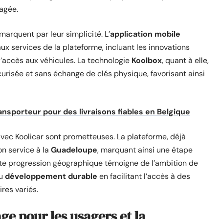
tagée.
arquent par leur simplicité. L’
application mobile
aux services de la plateforme, incluant les innovations
t l’accès aux véhicules. La technologie
Koolbox
, quant à elle,
urisée et sans échange de clés physique, favorisant ainsi
ransporteur pour des livraisons fiables en Belgique
avec Koolicar sont prometteuses. La plateforme, déjà
n service à la
Guadeloupe
, marquant ainsi une étape
ette progression géographique témoigne de l’ambition de
du
développement durable
en facilitant l’accès à des
res variés.
ge pour les usagers et la