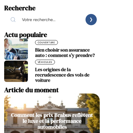
Recherche
Actu populaire
COUVERTURE
Bien choisir son assurance
auto : comment s’y prendre?
VÉHICULES
Les origines de la
recrudescence des vols de
voiture
Article du moment
VÉHICULES
Comment les prix Brabus reflètent
le luxe et la performance
automobiles