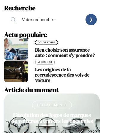
Recherche
Actu populaire
COUVERTURE
Bien choisir son assurance
auto : comment s’y prendre?
VÉHICULES
Les origines de la
recrudescence des vols de
voiture
Article du moment
DÉPLACEMENTS
L’évolution des logos de marques
de voitures à travers les décennies