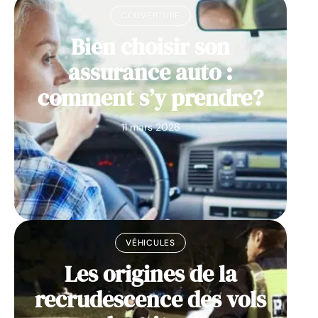
COUVERTURE
Bien choisir son
assurance auto :
comment s’y prendre?
11 mars 2026
VÉHICULES
Les origines de la
recrudescence des vols