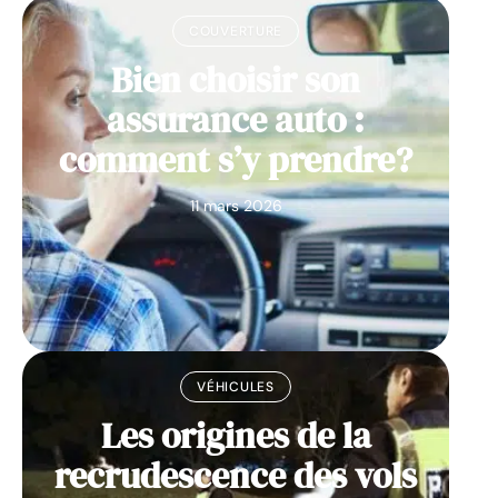
COUVERTURE
Bien choisir son
assurance auto :
comment s’y prendre?
11 mars 2026
VÉHICULES
Les origines de la
recrudescence des vols