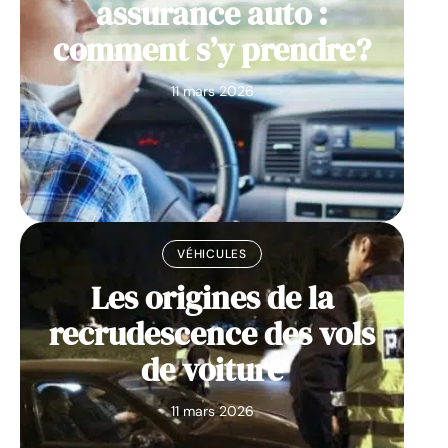
assurance auto :
comment s’y prendre?
11 mars 2026
VÉHICULES
Les origines de la
recrudescence des vols
de voiture
11 mars 2026