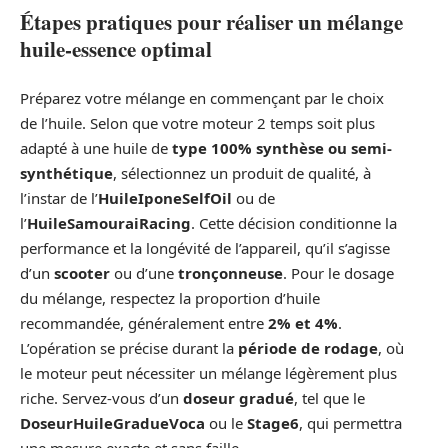
Étapes pratiques pour réaliser un mélange
huile-essence optimal
Préparez votre mélange en commençant par le choix
de l’huile. Selon que votre moteur 2 temps soit plus
adapté à une huile de
type 100% synthèse ou semi-
synthétique
, sélectionnez un produit de qualité, à
l’instar de l’
HuileIponeSelfOil
ou de
l’
HuileSamouraiRacing
. Cette décision conditionne la
performance et la longévité de l’appareil, qu’il s’agisse
d’un
scooter
ou d’une
tronçonneuse
. Pour le dosage
du mélange, respectez la proportion d’huile
recommandée, généralement entre
2% et 4%
.
L’opération se précise durant la
période de rodage
, où
le moteur peut nécessiter un mélange légèrement plus
riche. Servez-vous d’un
doseur gradué
, tel que le
DoseurHuileGradueVoca
ou le
Stage6
, qui permettra
une mesure exacte et sans faille.