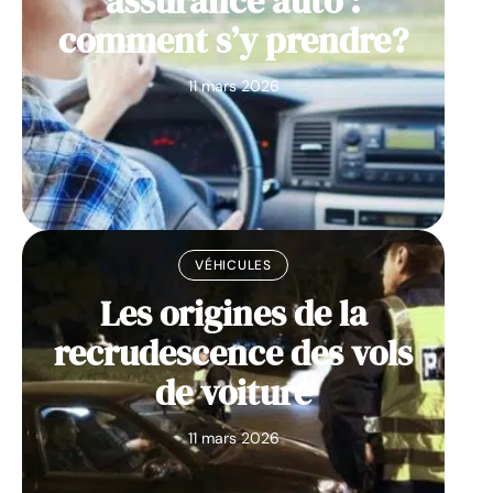
assurance auto :
comment s’y prendre?
11 mars 2026
VÉHICULES
Les origines de la
recrudescence des vols
de voiture
11 mars 2026