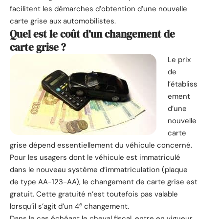
facilitent les démarches d’obtention d’une nouvelle
carte grise aux automobilistes.
Quel est le coût d’un changement de
carte grise ?
Le prix
de
l’établiss
ement
d’une
nouvelle
carte
grise dépend essentiellement du véhicule concerné.
Pour les usagers dont le véhicule est immatriculé
dans le nouveau système d’immatriculation (plaque
de type AA-123-AA), le changement de carte grise est
gratuit. Cette gratuité n’est toutefois pas valable
e
lorsqu’il s’agit d’un 4
changement.
Dans le cas échéant le cheval fiscal, entre en vigueur