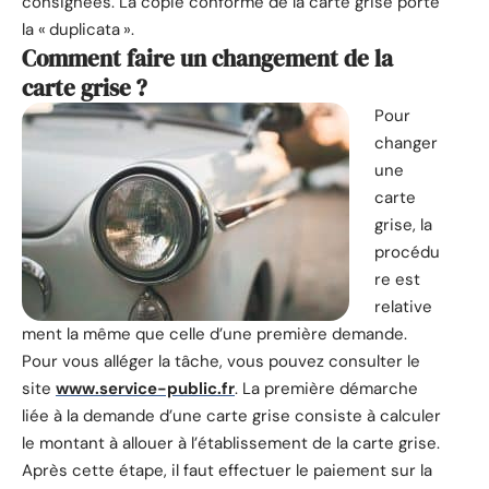
consignées. La copie conforme de la carte grise porte
la « duplicata ».
Comment faire un changement de la
carte grise ?
Pour
changer
une
carte
grise, la
procédu
re est
relative
ment la même que celle d’une première demande.
Pour vous alléger la tâche, vous pouvez consulter le
site
www.service-public.fr
. La première démarche
liée à la demande d’une carte grise consiste à calculer
le montant à allouer à l’établissement de la carte grise.
Après cette étape, il faut effectuer le paiement sur la