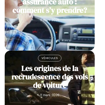
assurance auto :
comment s’y prendre?
11 mars 2026
VÉHICULES
Les origines de la
recrudescence des vols
de voiture
11 mars 2026