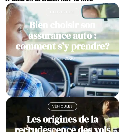
COUVERTURE
Bien choisir son
assurance auto :
comment s’y prendre?
11 mars 2026
VÉHICULES
Les origines de la
recrudescence des vols