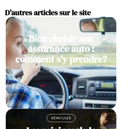
D'autres articles sur le site
COUVERTURE
Bien choisir son
assurance auto :
comment s’y prendre?
11 mars 2026
VÉHICULES