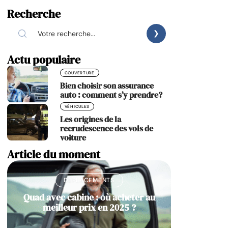
Recherche
Actu populaire
COUVERTURE
Bien choisir son assurance
auto : comment s’y prendre?
VÉHICULES
Les origines de la
recrudescence des vols de
voiture
Article du moment
DÉPLACEMENTS
Quad avec cabine : où acheter au
meilleur prix en 2025 ?