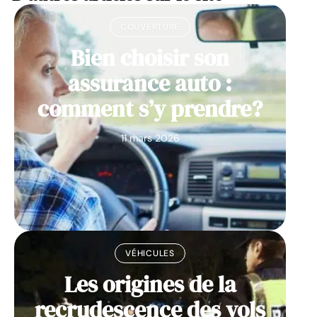
COUVERTURE
Bien choisir son
assurance auto :
comment s’y prendre?
11 mars 2026
VÉHICULES
Les origines de la
recrudescence des vols