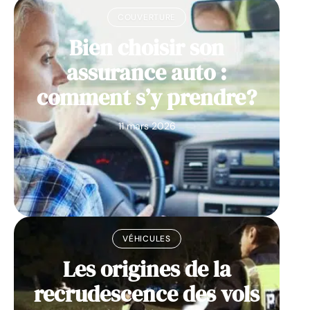
COUVERTURE
Bien choisir son
assurance auto :
comment s’y prendre?
11 mars 2026
VÉHICULES
Les origines de la
recrudescence des vols