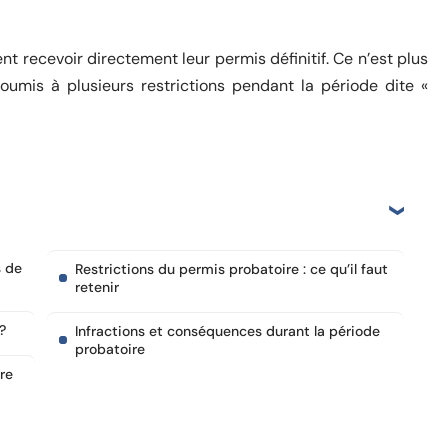
 recevoir directement leur permis définitif. Ce n’est plus
oumis à plusieurs restrictions pendant la période dite «
s de
Restrictions du permis probatoire : ce qu’il faut
retenir
?
Infractions et conséquences durant la période
probatoire
re