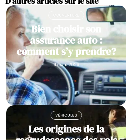
D'autres articles sur le site
COUVERTURE
Bien choisir son
assurance auto :
comment s’y prendre?
11 mars 2026
VÉHICULES
Les origines de la