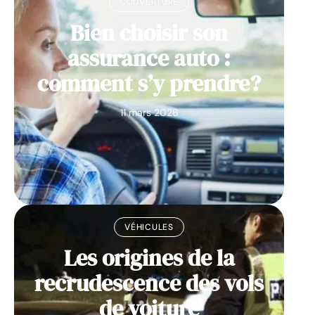
COUVERTURE
Bien choisir son
assurance auto :
comment s’y prendre?
11 mars 2026
VÉHICULES
Les origines de la
recrudescence des vols
de voiture