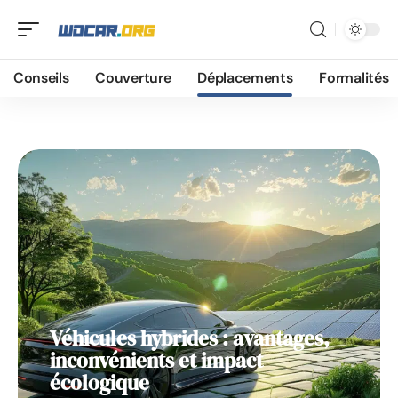
Déplacements
Conseils
Couverture
Déplacements
Formalités
Véhicules hybrides : avantages,
inconvénients et impact
écologique