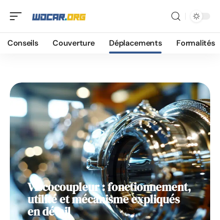
Déplacements
Conseils
Couverture
Déplacements
Formalités
Viscocoupleur : fonctionnement,
utilité et mécanisme expliqués
en détail