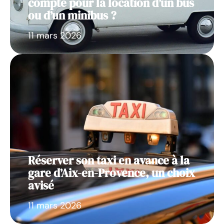
compte pour la location d’un bus
ou d’un minibus ?
11 mars 2026
Réserver son taxi en avance à la
gare d’Aix-en-Provence, un choix
avisé
11 mars 2026