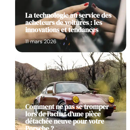
La technologie au service des
acheteurs de voitures : les
innovations et tendances
11 mars 2026
Comment ne pas se tromper
lors de l’achat d’une pièce
détachée neuve pour votre
Porsche ?